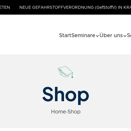
ETEN
NEUE GEFAHRSTOFFVERORDNUNG (GefStoffV) IN KR
Start
Seminare
Über uns
S
Shop
Home
Shop