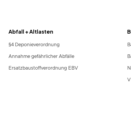
Abfall + Altlasten
B
§4 Deponieverordnung
B
Annahme gefährlicher Abfälle
B
Ersatzbaustoffverordnung EBV
N
V