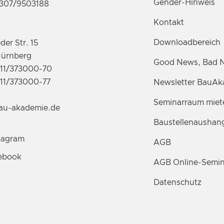
Gender-Hinweis
7307/9503188
Kontakt
Downloadbereich
er Str. 15
Nürnberg
Good News, Bad 
911/373000-70
911/373000-77
Newsletter BauAk
Seminarraum miet
au-akademie.de
Baustellenaushan
tagram
AGB
ebook
AGB Online-Semin
Datenschutz