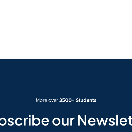
8.00 USD
Holder
More over
3500+ Students
bscribe our Newslet