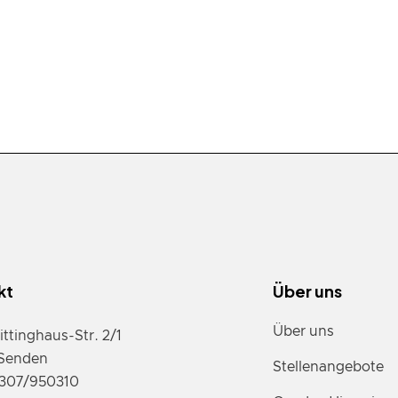
kt
Über uns
Über uns
ittinghaus-Str. 2/1
Senden
Stellenangebote
07307/950310