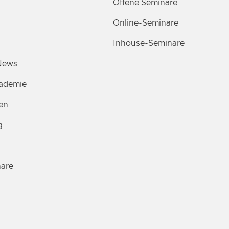
Offene Seminare
Online-Seminare
Inhouse-Seminare
News
ademie
en
g
are