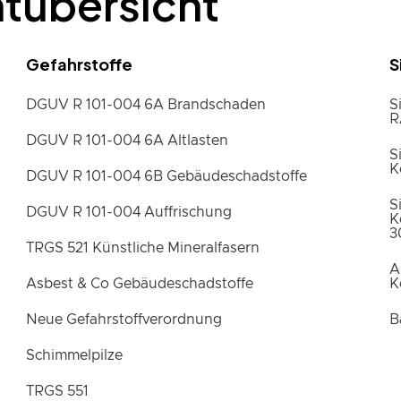
tübersicht
Gefahrstoffe
S
DGUV R 101-004 6A Brandschaden
S
R
DGUV R 101-004 6A Altlasten
S
K
DGUV R 101-004 6B Gebäudeschadstoffe
S
DGUV R 101-004 Auffrischung
K
3
TRGS 521 Künstliche Mineralfasern
A
Asbest & Co Gebäudeschadstoffe
K
Neue Gefahrstoffverordnung
B
Schimmelpilze
TRGS 551