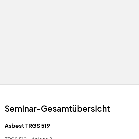
Geschäftsbedingungen Online-Seminare der
BauAkademie GmbH, Stand 06-2023, gelesen
und erkläre mich damit einverstanden.*
Seminar-Gesamtübersicht
Asbest TRGS 519