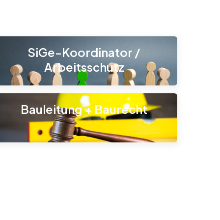
SiGe-Koordinator /
Arbeitsschutz
Bauleitung + Baurecht