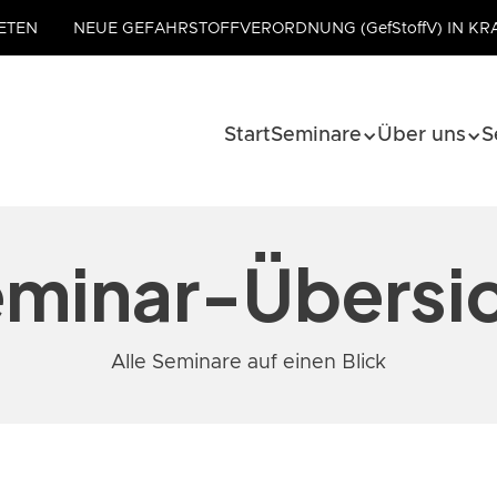
ETEN
NEUE GEFAHRSTOFFVERORDNUNG (GefStoffV) IN KR
Start
Seminare
Über uns
S
minar-Übersi
Alle Seminare auf einen Blick