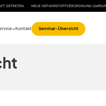
AFT GETRETEN
NEUE GEFAHRSTOFFVERORDNUNG (GefStoff
ervice
Kontakt
Seminar-Übersicht
cht