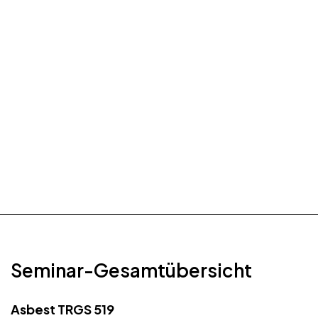
Laboruntersuchungen von Schimmelpilzen
Bewertungsgrundlagen und
Handlungsempfehlungen zur
Schimmelpilzsanierung
Schimmelpilzsanierung,
Schimmelpilzentfernung
Das Seminar dauert 1 Tag.
Seminar-Gesamtübersicht
Asbest TRGS 519