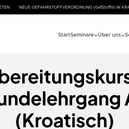
ETEN
NEUE GEFAHRSTOFFVERORDNUNG (GefStoffV) IN KR
Start
Seminare
Über uns
S
rbereitungskurs
undelehrgang 
(Kroatisch)