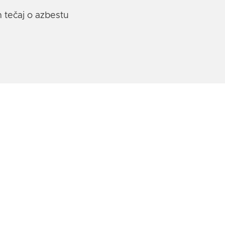
 tečaj o azbestu
Nächste Termine
ONLINE
21.8.2026
bis
21.8.2026