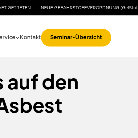
AFT GETRETEN
NEUE GEFAHRSTOFFVERORDNUNG (GefStoff
ervice
Kontakt
Seminar-Übersicht
 auf den
Asbest