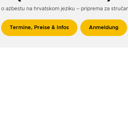
 o azbestu na hrvatskom jeziku – priprema za stručan
Termine, Preise & Infos
Anmeldung
ijed pripremiti za najvažnije teme?
ik?