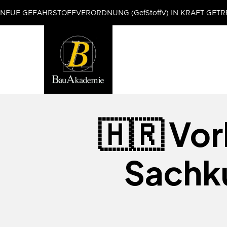
NEUE GEFAHRSTOFFVERORDNUNG (GefStoffV) IN KRAFT GETR
🇭🇷 Vo
Sachk