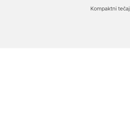
Kompaktni tečaj
Übersicht
Trebate li tečaj o azbestu i želite se unapr
Otežava li vam razumijevanje njemački jez