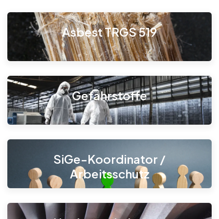
Asbest TRGS 519
Gefahrstoffe
SiGe-Koordinator /
Arbeitsschutz