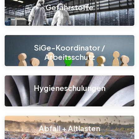
Gefahrstoffe
SiGe-Koordinator /
Arbeitsschutz
Hygieneschulungen
Abfall + Altlasten